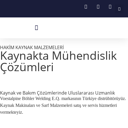
Böhler Kaynak Makineleri
Böhler Sarf Malzemeleri
Robotik Ve Manuel Torchlar
HAKİM KAYNAK MALZEMELERİ
Kaynakta Mühendislik
Çözümleri
Kaynak ve Bakım Çözümlerinde Uluslararası Uzmanlık
Voestalpine Böhler Welding E.Q. markasının Türkiye distrübitörüyüz.
Kaynak Makinaları ve Sarf Malzemeleri satış ve servis hizmetleri
vermekteyiz.